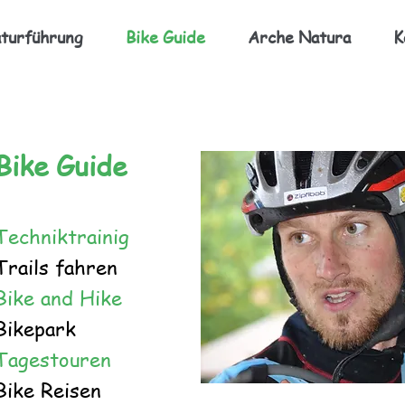
turführung
Bike Guide
Arche Natura
K
Bike Guide
Techniktrainig
Trails fahren
Bike and Hike
Bikepark
Tagestouren
Bike Reisen